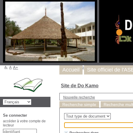
A-
A
A+
Nous trouver
Accueil
Site officiel de l'A
Site de Do Kamo
Nouvelle recherche
Recherche simple
Recherche multi
Se connecter
accéder à votre compte de
lecteur