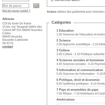
Rechercher dans...
Mot de passe oublié ?
Astuce
utilisez des guillemets pour chercher u
Adresse
Catégories
CDI du lycée Do Kamo
15 bis, rue Taragnat Vallée des
Colons BP 615 98845 Nouméa
1 Education
Cédex
1.05 Sciences de l'éducation et envi
98845 Nouméa
Nouvelle-Calédonie
2 Science
28 43 51
2.05 Approche scientifique
2.10 Admi
contact
3 Culture
3.05 Culture
3.10 Politique culturelle 
4 Sciences sociales et humaines
4.05 Sciences sociales
4.10 Psychol
5 Information et communication
5.05 Sciences de l'information
5.10 R
6 Politique, droit et économie
6.05 Systèmes juridiques
6.10 Droit
7 Pays et ensembles de pays
7.05 Afrique
7.10 Amériques et Cara
Américaines